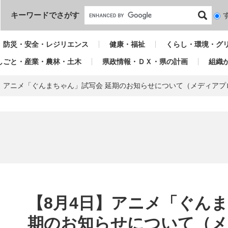
本文へ
キーワードでさがす
検
索
対
防災・安全・レジリエンス
健康・福祉
くらし・環境・グ
象
しごと・産業・農林・土木
県政情報・ＤＸ・県の計画
組織
日】アニメ「ぐんまちゃん」試写会 延期のお知らせについて（メディアプ
本
文
【8月4日】アニメ「ぐんま
期のお知らせについて（メ