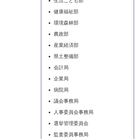
生活こども部
健康福祉部
環境森林部
農政部
産業経済部
県土整備部
会計局
企業局
病院局
議会事務局
人事委員会事務局
選挙管理委員会
監査委員事務局