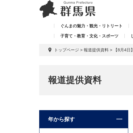
ペ
メ
メ
ー
ニ
ニ
ジ
ュ
ュ
の
ー
ぐんまの魅力・観光・リトリート
ー
先
を
子育て・教育・文化・スポーツ
を
頭
飛
飛
で
ば
トップページ
>
報道提供資料
>
【8月4
す。
し
ば
て
し
本
て
文
報道提供資料
へ
年から探す