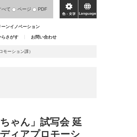
すべて
ページ
PDF
色・
language
文
リーンイノベーション
字
からさがす
お問い合わせ
ロモーション課）
ちゃん」試写会 延
ディアプロモーシ