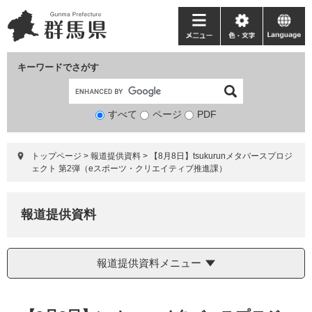
ペ
メ
ー
ニ
メ
色・
language
ジ
ュ
ニ
文
の
ー
ュ
字
キーワードでさがす
先
を
ー
頭
飛
で
ば
すべて
ページ
検
PDF
す。
し
索
て
対
本
トップページ
>
報道提供資料
>
【8月8日】tsukurunメタバースプロジ
象
文
ェクト 第2弾（eスポーツ・クリエイティブ推進課）
へ
報道提供資料
報道提供資料メニュー
本