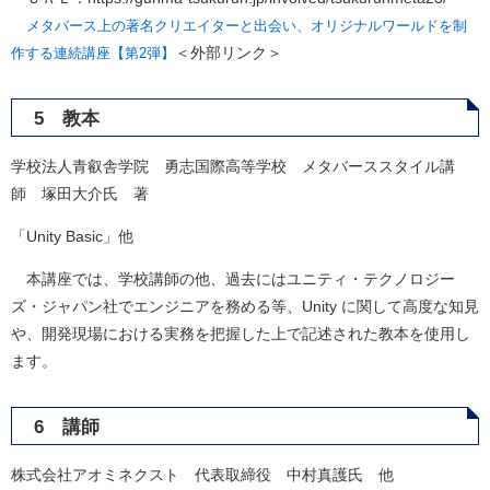
​
メタバース上の著名クリエイターと出会い、オリジナルワールドを制
＜外部リンク＞
作する連続講座【第2弾】
5 教本
学校法人青叡舎学院 勇志国際高等学校 メタバーススタイル講
師 塚田大介氏 著
「Unity Basic」他
本講座では、学校講師の他、過去にはユニティ・テクノロジー
ズ・ジャパン社でエンジニアを務める等、Unity に関して高度な知見
や、開発現場における実務を把握した上で記述された教本を使用し
ます。
6 講師
株式会社アオミネクスト 代表取締役 中村真護氏 他