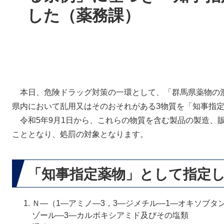
した（薬務課）
本日、危険ドラッグ対策の一環として、「群馬県薬物の濫
県内において乱用又はそのおそれがある3物質を「知事指
令和5年9月1日から、これらの物質を含む製品の製造、
こととなり、処罰の対象となります。
「知事指定薬物」として指定し
Ｎ―（1―アミノ―3，3―ジメチル―1―オキソブタ
ゾール―3―カルボキシアミド及びその塩類