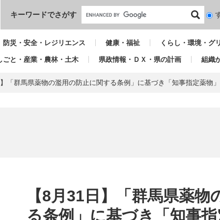
本文へ
キーワードでさがす
検
索
対
防災・安全・レジリエンス
健康・福祉
くらし・環境・グ
象
しごと・産業・農林・土木
県政情報・ＤＸ・県の計画
組織
1日】「群馬県薬物の濫用の防止に関する条例」に基づき「知事指定薬物
本
文
【8月31日】「群馬県薬物
る条例」に基づき「知事指