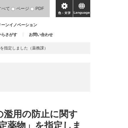
すべて
ページ
PDF
色・
language
文
リーンイノベーション
字
からさがす
お問い合わせ
」を指定しました（薬務課）
の濫用の防止に関す
定薬物」を指定しま