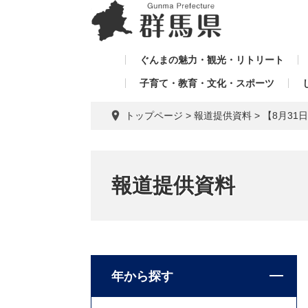
ペ
メ
メ
ー
ニ
ニ
ジ
ュ
ュ
の
ー
ぐんまの魅力・観光・リトリート
ー
先
を
子育て・教育・文化・スポーツ
を
頭
飛
飛
で
ば
トップページ
>
報道提供資料
>
【8月3
す。
し
ば
て
し
本
て
文
報道提供資料
へ
年から探す