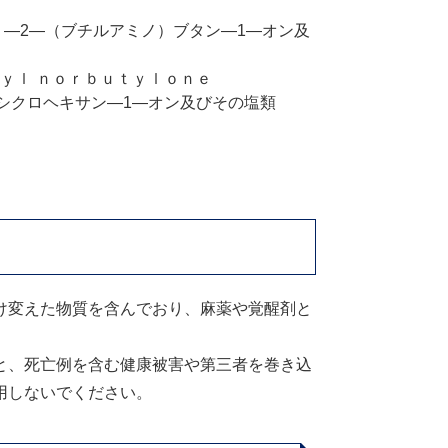
）―2―（ブチルアミノ）ブタン―1―オン及
ｙｌ ｎｏｒｂｕｔｙｌｏｎｅ
シクロヘキサン―1―オン及びその塩類
け変えた物質を含んでおり、麻薬や覚醒剤と
と、死亡例を含む健康被害や第三者を巻き込
用しないでください。