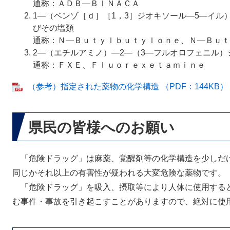
通称：ＡＤＢ―ＢＩＮＡＣＡ
1―（ベンゾ［ｄ］［1，3］ジオキソール―5―イル
びその塩類
通称：Ｎ―Ｂｕｔｙｌｂｕｔｙｌｏｎｅ、Ｎ―Ｂｕｔ
2―（エチルアミノ）―2―（3―フルオロフェニル）
通称：ＦＸＥ、Ｆｌｕｏｒｅｘｅｔａｍｉｎｅ
（参考）指定された薬物の化学構造 （PDF：144KB）
県民の皆様へのお願い
「危険ドラッグ」は麻薬、覚醒剤等の化学構造を少しだ
同じかそれ以上の有害性が疑われる大変危険な薬物です。
「危険ドラッグ」を吸入、摂取等により人体に使用する
む事件・事故を引き起こすことがありますので、絶対に使