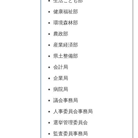
生活こども部
健康福祉部
環境森林部
農政部
産業経済部
県土整備部
会計局
企業局
病院局
議会事務局
人事委員会事務局
選挙管理委員会
監査委員事務局