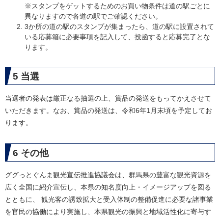
※スタンプをゲットするためのお買い物条件は道の駅ごとに
異なりますので各道の駅でご確認ください。
3か所の道の駅のスタンプが集まったら、道の駅に設置されて
いる応募箱に必要事項を記入して、投函すると応募完了とな
ります。
5 当選
当選者の発表は厳正なる抽選の上、賞品の発送をもってかえさせて
いただきます。なお、賞品の発送は、令和6年1月末頃を予定してお
ります。​
6 その他
ググっとぐんま観光宣伝推進協議会は、群馬県の豊富な観光資源を
広く全国に紹介宣伝し、本県の知名度向上・イメージアップを図る
とともに、 観光客の誘致拡大と受入体制の整備促進に必要な諸事業
を官民の協働により実施し、本県観光の振興と地域活性化に寄与す