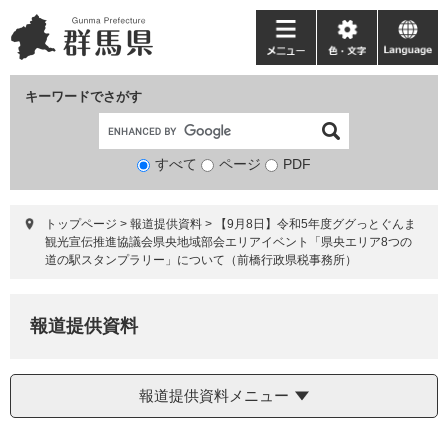
ペ
メ
ー
ニ
メ
色・
language
ジ
ュ
ニ
文
の
ー
ュ
字
キーワードでさがす
先
を
ー
頭
飛
で
ば
すべて
ページ
検
PDF
す。
し
索
て
対
本
トップページ
>
報道提供資料
>
【9月8日】令和5年度ググっとぐんま
象
文
観光宣伝推進協議会県央地域部会エリアイベント「県央エリア8つの
へ
道の駅スタンプラリー」について（前橋行政県税事務所）
報道提供資料
報道提供資料メニュー