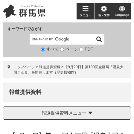
ペ
メ
ー
ニ
メ
色・
language
ジ
ュ
ニ
文
の
ー
ュ
字
キーワードでさがす
先
を
ー
頭
飛
で
ば
すべて
ページ
検
PDF
す。
し
索
て
対
本
トップページ
>
報道提供資料
>
【9月29日】第109回企画展「温泉大
象
文
国ぐんま」を開催します（歴史博物館）
へ
報道提供資料
報道提供資料メニュー
本