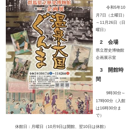
令和5年10
月7日（土曜日）
～11月26日（日
曜日）
2 会場
県立歴史博物館
企画展示室
3 開館時
間
9時30分～
17時00分（入館
は16時30分ま
で）
休館日：月曜日（10月9日は開館、翌10日は休館）