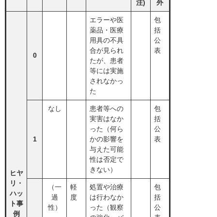
注)
外
エラーや医
包
薬品・医療
括
用具の不具
公
合が見られ
表
0
たが、患者
等には実施
されなかっ
た
なし
患者等への
包
実害はなか
括
った（何ら
公
1
かの影響を
表
与えた可能
性は否定で
きない）
ヒヤ
リ・
（一
軽
処置や治療
包
ハッ
過
度
は行わなか
括
ト事
性）
った（観察
公
例