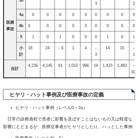
3b
3
2
4a
0
0
0
0
0
0
0
0
0
医療
4b
0
0
0
0
0
0
0
0
0
事故
5
1
0
1
0
0
0
1
0
1
小
18
24
－6
1
4
－
14
15
－
計
3
1
4,236
4,145
91
1,015
996
19
1,423
1,483
－
合計
60
ヒヤリ・ハット事例及び医療事故の定義
ヒヤリ・ハット事例（レベル0～3a）
日常の診療過程で患者に影響を及ぼすことはないもの又は軽度な
影響にとどまるが、医療従事者がヒヤリとしたり、ハッとした事例