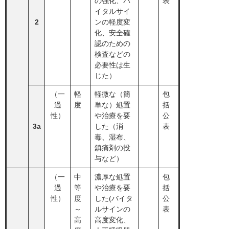
の強化、バ
表
イタルサイ
2
ンの軽度変
化、安全確
認のための
検査などの
必要性は生
じた）
（一
軽
軽微な（簡
包
過
度
単な）処置
括
性）
や治療を要
公
3a
した（消
表
毒、湿布、
鎮痛剤の投
与など）
（一
中
濃厚な処置
包
過
等
や治療を要
括
性）
度
した(バイタ
公
～
ルサインの
表
高
高度変化、