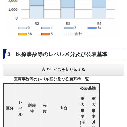
3 医療事故等のレベル区分及び公表基準
表のサイズを切り替える
医療事故等のレベル区分及び公表基準一覧
公表基準
重
重
レ
大
大
継続
程
区分
ベ
内容
事
事
性
度
ル
案
案
(※
以