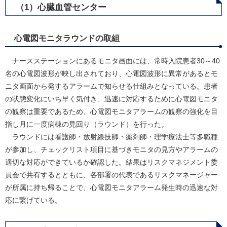
（1）心臓血管センター
心電図モニタラウンドの取組
ナースステーションにあるモニタ画面には、常時入院患者30～40
名の心電図波形が映し出されており、心電図波形に異常があるとモ
ニタ画面から発するアラームで知らせる仕組みとなっている。患者
の状態変化にいち早く気付き、迅速に対応するために心電図モニタ
の観察は重要であるため、心電図モニタアラームの観察の強化を目
指し月に一度病棟の見回り（ラウンド）を行った。
ラウンドには看護師・放射線技師・薬剤師・理学療法士等多職種
が参加し、チェックリスト項目に基づきモニタの見方やアラームの
適切な対応ができているか確認した。結果はリスクマネジメント委
員会で共有するとともに、各部署の代表であるリスクマネージャー
が所属に持ち帰ることで、心電図モニタアラーム発生時の迅速な対
応に繋げている。