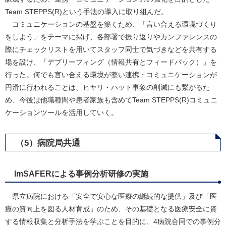
Team STEPPS(R)という手法の導入に取り組んだ。
コミュニケーションの基盤を築くため、「言い合える環境づくり
をしよう」をテーマに掲げ、各部署で振り返りやカンファレンスの
際にチェックリストを用いてスタッフ同士で気づきなどを共有する
場を設け、「デブリーフィング（情報共有とフィードバック）」を
行った。何でも言い合える環境が整い連携・コミュニケーションが
円滑に行われることは、ヒヤリ・ハット事象の削減にも繋がるた
め、今後は他職種間や患者家族も含めてTeam STEPPS(R)コミュニ
ケーションツールを活用していく。
（5）病院局共通
ImSAFERによる事例分析研修の実施
県立病院における「安全で安心な医療の継続的な提供」及び「医
療の質向上を図る人材育成」のため、その基礎となる医療安全に資
する情報収集と分析手法を学ぶことを目的に、4病院合同での事例分