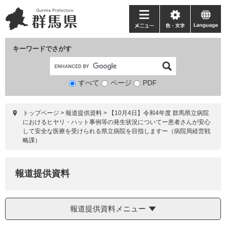
ペ
メ
ー
ニ
メ
色・
language
ジ
ュ
ニ
文
の
ー
ュ
字
キーワードでさがす
先
を
ー
頭
飛
で
ば
すべて
ページ
検
PDF
す。
し
索
て
対
本
トップページ
>
報道提供資料
>
【10月4日】令和4年度 群馬県立病院
象
文
におけるヒヤリ・ハット事例等の発生状況についてー患者さんが安心
へ
して安全な医療を受けられる県立病院を目指しますー（病院局経営戦
略課）
報道提供資料
報道提供資料メニュー