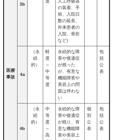
度
人工呼吸器
3b
の装着、手
術、入院日
数の延長、
外来患者の
入院、骨折
など)
（永
軽
永続的な障
包
続
度
害や後遺症
括
的）
～
が残った
公
医療
中
が、有意な
表
4a
事故
等
機能障害や
度
美容上の問
題は伴わな
い
（永
中
永続的な障
個
包
続
等
害や後遺症
別
括
的）
度
が残り、有
公
公
4b
～
意な機能障
表
表
高
害や美容上