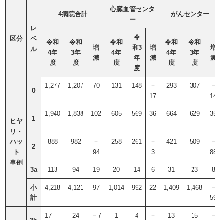
心臓血管センタ
4病院合計
がんセンター
ー
レ
令
区分
ベ
令和
令和
令和
令和
令和
増
和3
増
増
ル
4年
3年
4年
4年
3年
減
年
減
減
度
度
度
度
度
度
1,277
1,207
70
131
148
－
293
307
－
0
17
14
1,940
1,838
102
605
569
36
664
629
35
1
ヒヤ
リ・
ハッ
888
982
－
258
261
－
421
509
－
2
ト
94
3
88
事例
3a
113
94
19
20
14
6
31
23
8
小
4,218
4,121
97
1,014
992
22
1,409
1,468
－
計
59
17
24
－7
1
4
－
13
15
－