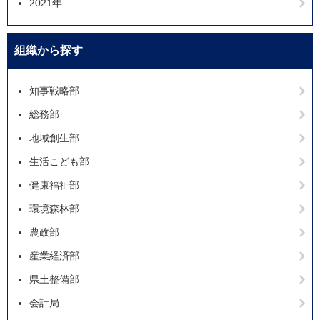
2021年
組織から探す
知事戦略部
総務部
地域創生部
生活こども部
健康福祉部
環境森林部
農政部
産業経済部
県土整備部
会計局