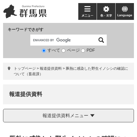
ペ
メ
ー
ニ
メ
色・
language
ジ
ュ
ニ
文
の
ー
ュ
字
キーワードでさがす
先
を
ー
頭
飛
で
ば
すべて
ページ
検
PDF
す。
し
索
て
対
本
トップページ
>
報道提供資料
>
豚熱に感染した野生イノシシの確認に
象
文
ついて（畜産課）
へ
報道提供資料
報道提供資料メニュー
本