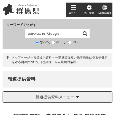
ペ
メ
ー
ニ
メ
色・
language
ジ
ュ
ニ
文
の
ー
ュ
字
キーワードでさがす
先
を
ー
頭
飛
で
ば
すべて
ページ
検
PDF
す。
し
索
て
対
本
トップページ
>
報道提供資料
>
一類感染症疑い患者発生に係る保健所
象
文
等対応訓練について（感染症・がん疾病対策課）
へ
報道提供資料
報道提供資料メニュー
本