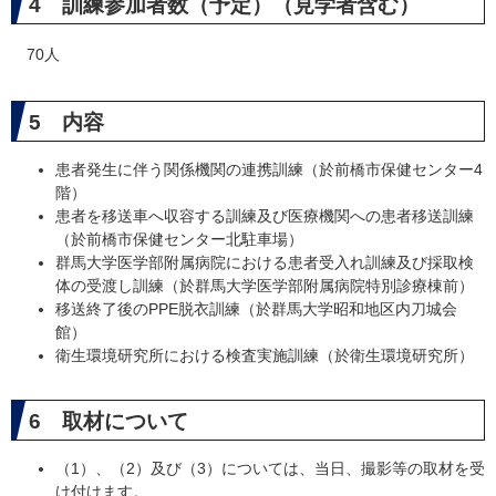
4 訓練参加者数（予定）（見学者含む）
70人
5 内容
患者発生に伴う関係機関の連携訓練（於前橋市保健センター4
階）
患者を移送車へ収容する訓練及び医療機関への患者移送訓練
（於前橋市保健センター北駐車場）
群馬大学医学部附属病院における患者受入れ訓練及び採取検
体の受渡し訓練（於群馬大学医学部附属病院特別診療棟前）
移送終了後のPPE脱衣訓練（於群馬大学昭和地区内刀城会
館）
衛生環境研究所における検査実施訓練（於衛生環境研究所）
6 取材について
（1）、（2）及び（3）については、当日、撮影等の取材を受
け付けます。