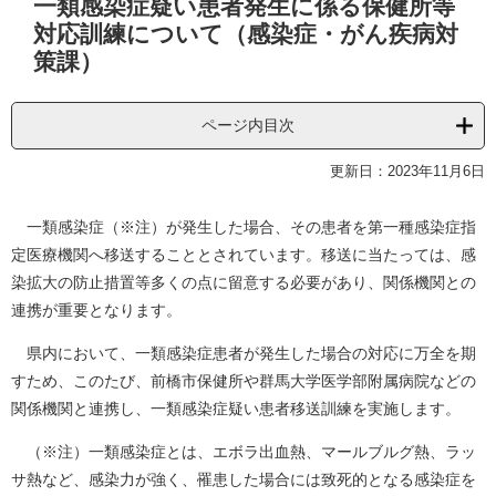
一類感染症疑い患者発生に係る保健所等
文
対応訓練について（感染症・がん疾病対
策課）
ページ内目次
更新日：2023年11月6日
一類感染症（※注）が発生した場合、その患者を第一種感染症指
定医療機関へ移送することとされています。移送に当たっては、感
染拡大の防止措置等多くの点に留意する必要があり、関係機関との
連携が重要となります。
県内において、一類感染症患者が発生した場合の対応に万全を期
すため、このたび、前橋市保健所や群馬大学医学部附属病院などの
関係機関と連携し、一類感染症疑い患者移送訓練を実施します。
（※注）一類感染症とは、エボラ出血熱、マールブルグ熱、ラッ
サ熱など、感染力が強く、罹患した場合には致死的となる感染症を