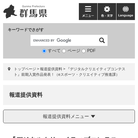
ペ
メ
ー
ニ
メ
色・
language
ジ
ュ
ニ
文
の
ー
ュ
字
キーワードでさがす
先
を
ー
頭
飛
で
ば
すべて
ページ
検
PDF
す。
し
索
て
対
本
トップページ
>
報道提供資料
>
『デジタルクリエイティブコンテス
象
文
ト』前期入賞作品発表！（eスポーツ・クリエイティブ推進課）
へ
報道提供資料
報道提供資料メニュー
本