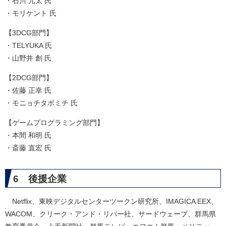
・石川 元太 氏
・モリケント 氏
【3DCG部門】
・TELYUKA 氏
・山野井 創 氏
【2DCG部門】
・佐藤 正幸 氏
・モニョチタポミチ 氏
【ゲームプログラミング部門】
・本間 和明 氏
・斎藤 直宏 氏
6 後援企業
Netflix、東映デジタルセンターツークン研究所、IMAGICA EEX、
WACOM、クリーク・アンド・リバー社、サードウェーブ、群馬県