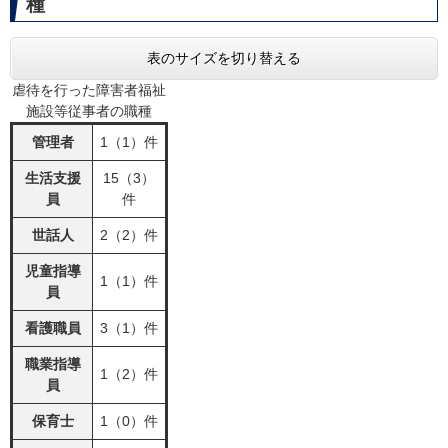
種
表のサイズを切り替える
虐待を行った障害者福祉
施設等従事者の職種
管理者
1（1）件
生活支援
15（3）
員
件
世話人
2（2）件
児童指導
1（1）件
員
看護職員
3（1）件
職業指導
1（2）件
員
保育士
1（0）件