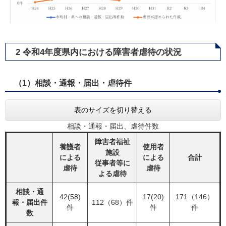
2 令和4年度県内における障害者虐待の状況
（1）相談・通報・届出・虐待件
表のサイズを切り替える
相談・通報・届出、虐待件数
障害者福祉
養護者
使用者
施設
による
による
合計
従事者等に
虐待
虐待
よる虐待
相談・通
42(58)
17(20)
171（146）
報・届出件
112（68）件
件
件
件
数