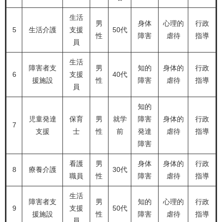
生活
男
身体
心理的
行政
5
生活介護
支援
50代
性
障害
虐待
指導
員
生活
障害者支
男
知的
身体的
行政
6
支援
40代
援施設
性
障害
虐待
指導
員
知的
児童発達
保育
男
就学
障害
身体的
行政
7
支援
士
性
前
発達
虐待
指導
障害
看護
男
身体
身体的
行政
8
療養介護
30代
職員
性
障害
虐待
指導
生活
障害者支
男
知的
心理的
行政
9
支援
50代
援施設
性
障害
虐待
指導
員