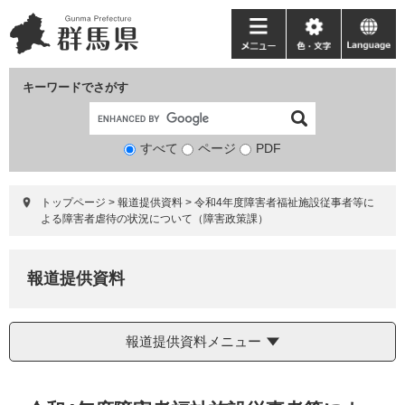
ペ
メ
ー
ニ
メ
色・
language
ジ
ュ
ニ
文
の
ー
ュ
字
キーワードでさがす
先
を
ー
頭
飛
で
ば
すべて
ページ
検
PDF
す。
し
索
て
対
本
トップページ
>
報道提供資料
>
令和4年度障害者福祉施設従事者等に
象
文
よる障害者虐待の状況について（障害政策課）
へ
報道提供資料
報道提供資料メニュー
本