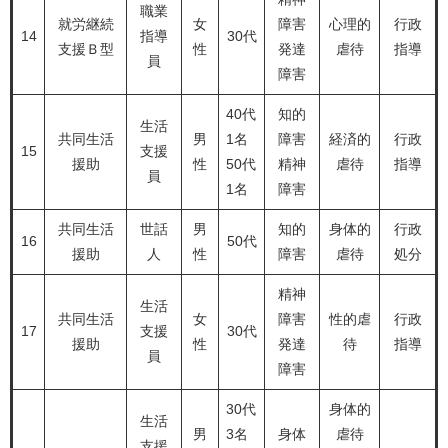
職業
就労継続
女
障害
心理的
行政
14
指導
30代
支援Ｂ型
性
発達
虐待
指導
員
障害
40代
知的
生活
共同生活
男
1名
障害
経済的
行政
15
支援
援助
性
50代
精神
虐待
指導
員
1名
障害
共同生活
世話
男
知的
身体的
行政
16
50代
援助
人
性
障害
虐待
処分
精神
生活
共同生活
女
障害
性的虐
行政
17
支援
30代
援助
性
発達
待
指導
員
障害
30代
身体的
生活
男
3名
身体
虐待
支援