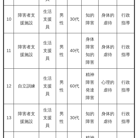
生活
障害者支
男
知的
身体的
行政
10
支援
30代
援施設
性
障害
虐待
指導
員
身体
生活
障害者支
男
障害
身体的
行政
11
支援
40代
援施設
性
知的
虐待
指導
員
障害
精神
生活
男
障害
心理的
行政
12
自立訓練
支援
60代
性
発達
虐待
指導
員
障害
生活
障害者支
男
知的
身体的
行政
13
支援
30代
援施設
性
障害
虐待
指導
員
精神