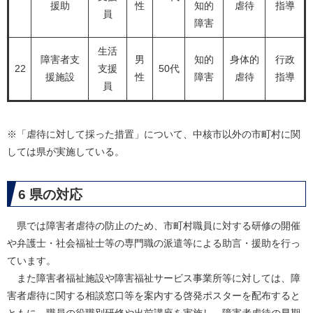
援助
性
知的
虐待
指導
員
障害
生活
障害者支
男
知的
身体的
行政
22
支援
50代
援施設
性
障害
虐待
指導
員
※「虐待に対して採った措置」について、中核市以外の市町村に関
しては県が実施している。
6 県の対応
県では障害者虐待の防止のため、市町村職員に対する研修の開催
や弁護士・社会福祉士等の専門職の派遣等による助言・援助を行っ
ています。
また障害者福祉施設や障害福祉サービス事業所等に対しては、障
害者虐待に関する相談窓口等を案内する啓発ポスターを配布すると