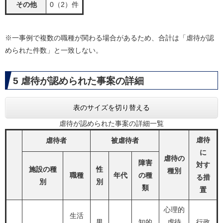
その他
0（2）件
※一事例で複数の職種が関わる場合があるため、合計は「虐待が認
められた件数」と一致しない。
5 虐待が認められた事案の詳細
表のサイズを切り替える
虐待が認められた事案の詳細一覧
虐待
虐待者
被虐待者
に
虐待の
障害
対す
施設の種
性
種別
職種
年代
の種
る措
別
別
類
置
心理的
生活
男
知的
虐待
行政