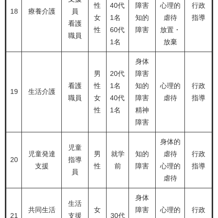
性
40代
障害
心理的
行政
18
療養介護
員
女
1名
知的
虐待
指導
看護
性
60代
障害
放置・
職員
1名
放棄
身体
男
20代
障害
看護
性
1名
知的
心理的
行政
19
生活介護
職員
女
40代
障害
虐待
指導
性
1名
精神
障害
身体的
児童
児童発達
男
就学
知的
虐待
行政
20
指導
支援
性
前
障害
心理的
指導
員
虐待
身体
生活
共同生活
女
障害
心理的
行政
21
支援
30代