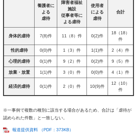
障害者福祉
養護者に
使用者
施設
よる
による
合計
従事者等に
虐待
虐待
よる虐待
18（18）
身体的虐待
7(8)件
11（8）件
0(2)件
件
性的虐待
0(0)件
1（3）件
1(1)件
2（4）件
心理的虐待
0(1)件
9（2）件
0(2)件
9（5）件
放棄・放置
1(1)件
3（0）件
0(0)件
4（1）件
12（10）
経済的虐待
0(1)件
2（0）件
10(9)件
件
※一事例で複数の種別に該当する場合があるため、合計は「虐待が
認められた件数」と一致しない。
報道提供資料 （PDF：373KB）