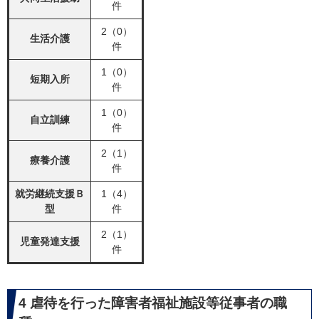
件
2（0）
生活介護
件
1（0）
短期入所
件
1（0）
自立訓練
件
2（1）
療養介護
件
就労継続支援Ｂ
1（4）
型
件
2（1）
児童発達支援
件
4 虐待を行った障害者福祉施設等従事者の職