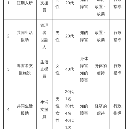
1
短期入所
支援
20代
性
障害
放置・
指導
員
放棄
管理
共同生活
者
男
知的
放置・
行政
2
20代
援助
世話
性
障害
放棄
指導
人
身体
生活
障害者支
女
障害
身体的
行政
3
支援
40代
援施設
性
知的
虐待
指導
員
障害
20代
男
1名
生活
共同生活
性
30代
知的
経済的
行政
4
支援
援助
女
4名
障害
虐待
指導
員
性
40代
1名