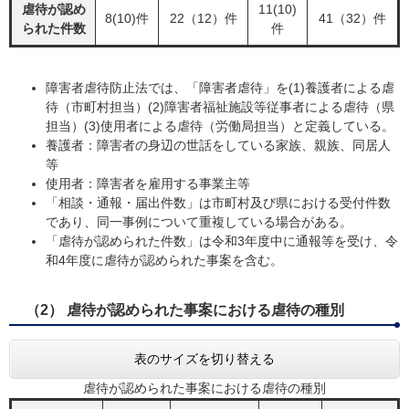
虐待が認め
11(10)
8(10)件
22（12）件
41（32）件
られた件数
件
障害者虐待防止法では、「障害者虐待」を(1)養護者による虐
待（市町村担当）(2)障害者福祉施設等従事者による虐待（県
担当）(3)使用者による虐待（労働局担当）と定義している。
養護者：障害者の身辺の世話をしている家族、親族、同居人
等
使用者：障害者を雇用する事業主等
「相談・通報・届出件数」は市町村及び県における受付件数
であり、同一事例について重複している場合がある。
「虐待が認められた件数」は令和3年度中に通報等を受け、令
和4年度に虐待が認められた事案を含む。
（2） 虐待が認められた事案における虐待の種別
表のサイズを切り替える
虐待が認められた事案における虐待の種別