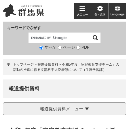
ペ
メ
ー
ニ
メ
色・
language
ジ
ュ
ニ
文
の
ー
ュ
字
キーワードでさがす
先
を
ー
頭
飛
で
ば
すべて
ページ
検
PDF
す。
し
索
て
対
本
トップページ
>
報道提供資料
>
令和5年度「家庭教育支援チーム」の
象
文
活動の推進に係る文部科学大臣表彰について（生涯学習課）
へ
報道提供資料
報道提供資料メニュー
本