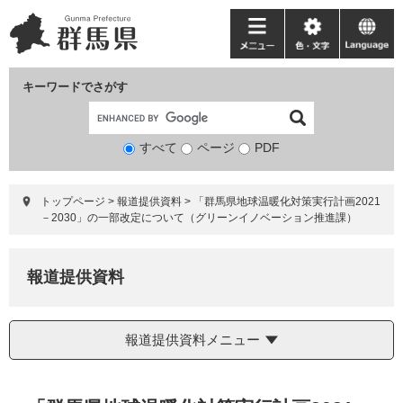
ペ
メ
ー
ニ
メ
色・
language
ジ
ュ
ニ
文
の
ー
ュ
字
キーワードでさがす
先
を
ー
頭
飛
で
ば
すべて
ページ
検
PDF
す。
し
索
て
対
本
トップページ
>
報道提供資料
>
「群馬県地球温暖化対策実行計画2021
象
文
－2030」の一部改定について（グリーンイノベーション推進課）
へ
報道提供資料
報道提供資料メニュー
本