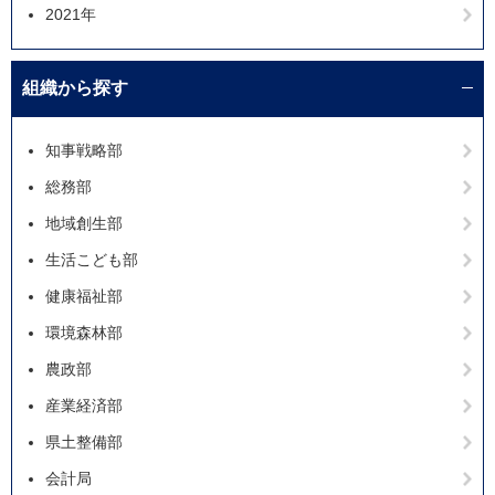
2021年
組織から探す
知事戦略部
総務部
地域創生部
生活こども部
健康福祉部
環境森林部
農政部
産業経済部
県土整備部
会計局