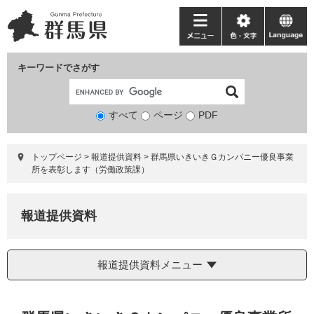
ペ
メ
ー
ニ
メ
色・
language
ジ
ュ
ニ
文
の
ー
ュ
字
キーワードでさがす
先
を
ー
頭
飛
で
ば
すべて
ページ
検
PDF
す。
し
索
て
対
本
トップページ
>
報道提供資料
>
群馬県いきいきＧカンパニー優良事業
象
文
所を表彰します（労働政策課）
へ
報道提供資料
報道提供資料メニュー
本