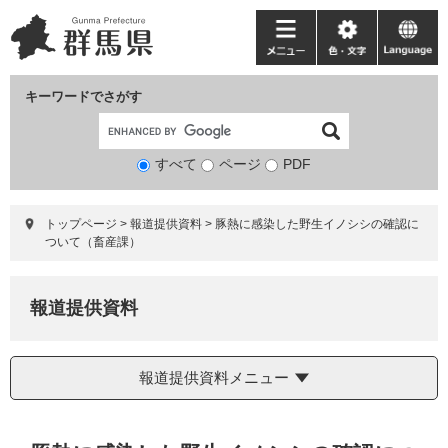
ペ
メ
ー
ニ
メ
色・
language
ジ
ュ
ニ
文
の
ー
ュ
字
キーワードでさがす
先
を
ー
頭
飛
で
ば
すべて
ページ
検
PDF
す。
し
索
て
対
本
トップページ
>
報道提供資料
>
豚熱に感染した野生イノシシの確認に
象
文
ついて（畜産課）
へ
報道提供資料
報道提供資料メニュー
本