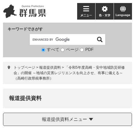
ペ
メ
ー
ニ
メ
色・
language
ジ
ュ
ニ
文
の
ー
ュ
字
キーワードでさがす
先
を
ー
頭
飛
で
ば
すべて
ページ
検
PDF
す。
し
索
て
対
本
トップページ
>
報道提供資料
>
「令和5年度高崎・安中地域防災研修
象
文
会」の開催 ～地域の災害レジリエンスを向上させ、有事に備える～
へ
（高崎行政県税事務所）
報道提供資料
報道提供資料メニュー