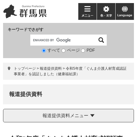
ペ
メ
ー
ニ
メ
色・
language
ジ
ュ
ニ
文
の
ー
ュ
字
キーワードでさがす
先
を
ー
頭
飛
で
ば
すべて
ページ
検
PDF
す。
し
索
て
対
本
トップページ
>
報道提供資料
>
令和5年度「ぐんま介護人材育成認証
象
文
事業者」を認証しました（健康福祉課）
へ
報道提供資料
報道提供資料メニュー
本