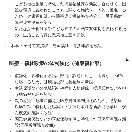
こども福祉施策に特化した児童福祉課を新設。合わせて、困
難な環境に置かれたこどもに関する施策を一体的に推進する
ため、健康福祉部から障害児支援業務を移管し、母子保健・
障害児支援室を新設
新たな少子化対策やこども政策の企画立案体制を強化するた
め、生活こども課に政策推進室を新設
※ 私学・子育て支援課、児童福祉・青少年課を改組
医療・福祉政策の体制強化（健康福祉部）
複雑化・多様化する福祉部門の課題に対し、迅速かつ的確に
対応するため、健康福祉部に福祉局を新設
生活保護などの地域福祉や福祉人材確保、援護業務などを担
う地域福祉課を新設
次の感染症危機に備えた医療提供体制強化のため、感染症・
疾病対策に特化した感染症・疾病対策課を新設（感染症・が
ん疾病対策課を改組）
国民健康保険などの医療保険制度に特化した国保医療課を新
設(国保援護課を改組)
医療や介護など、医療と福祉両分野の連携を更に強化するた