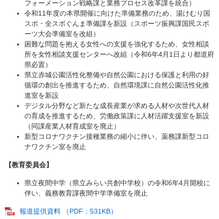
フォーメーション戦略課と業務プロセス改革課を統合）
令和11年度の本県開催に向けた準備業務のため、湯けむり国
スポ・全スポぐんま準備課を新設（スポーツ振興課国民スポ
ーツ大会準備室を改組）
困難な問題を抱える女性への支援を強化するため、女性相談
所を女性相談支援センターへ改組（令和6年4月1日より都道府
県必置）
県立赤城公園活性化整備や自然公園における保護と利用の好
循環の創出を推進するため、自然環境課に自然公園活性化推
進室を新設
デジタル分野など新たな成長産業が求める人材や次世代人材
の育成を推進するため、労働政策課に人材活躍支援室を新設
（同課産業人材育成室を廃止）
新型コロナワクチン接種業務の縮小に伴い、薬務課新型コロ
ナワクチン室を廃止
【教育委員会】
県立夜間中学（県立みらい共創中学校）の令和6年4月開校に
伴い、義務教育課夜間中学準備室を廃止
報道提供資料 （PDF：531KB）