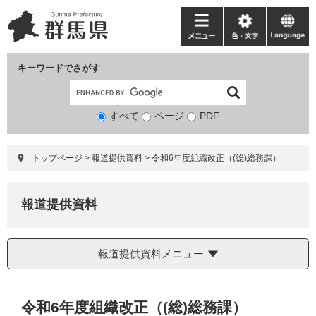
ペ
メ
ー
ニ
メ
色・
language
ジ
ュ
ニ
文
の
ー
ュ
字
キーワードでさがす
先
を
ー
頭
飛
で
ば
すべて
ページ
検
PDF
す。
し
索
て
対
本
トップページ
>
報道提供資料
>
令和6年度組織改正（(総)総務課）
象
文
へ
報道提供資料
報道提供資料メニュー
本
令和6年度組織改正（(総)総務課）
文