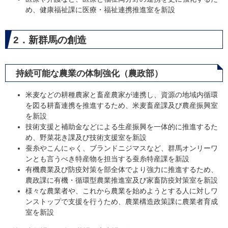
め、健康福祉課に医療・福祉連携推進室を新設
2．新群馬の創造
持続可能な農業の体制強化（農政部）
米麦などの耕種農家と畜産農家が連携し、資源の地域内循環
を図る耕畜連携を推進するため、米麦畜産課及び農産振興室
を新設
技術支援と補助金などによる生産振興を一体的に推進するた
め、野菜花き課及び技術支援室を新設
蚕糸やこんにゃく、ブランドニジマスなど、群馬オンリーワ
ンとも言うべき特産物を担当する蚕糸特産課を新設
有機農業及び防疫対策を部全体でより強力に推進するため、
農政課に有機・循環型農業推進室及び家畜防疫対策室を新設
様々な農業者や、これから農業を始めようとする人に対しワ
ンストップで支援を行うため、農業構造政策課に農業者育成
室を新設