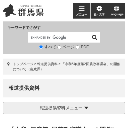
ペ
メ
ー
ニ
メ
色・
language
ジ
ュ
ニ
文
の
ー
ュ
字
キーワードでさがす
先
を
ー
頭
飛
で
ば
すべて
ページ
検
PDF
す。
し
索
て
対
本
トップページ
>
報道提供資料
>
「令和5年度第2回農政審議会」の開催
象
文
について（農政課）
へ
報道提供資料
報道提供資料メニュー
本