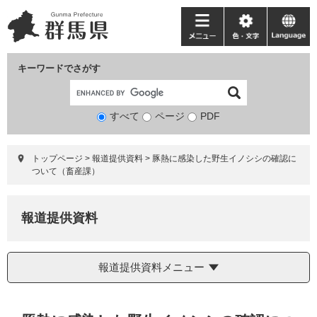
ペ
メ
ー
ニ
メ
色・
language
ジ
ュ
ニ
文
の
ー
ュ
字
キーワードでさがす
先
を
ー
頭
飛
で
ば
すべて
ページ
検
PDF
す。
し
索
て
対
本
トップページ
>
報道提供資料
>
豚熱に感染した野生イノシシの確認に
象
文
ついて（畜産課）
へ
報道提供資料
報道提供資料メニュー
本