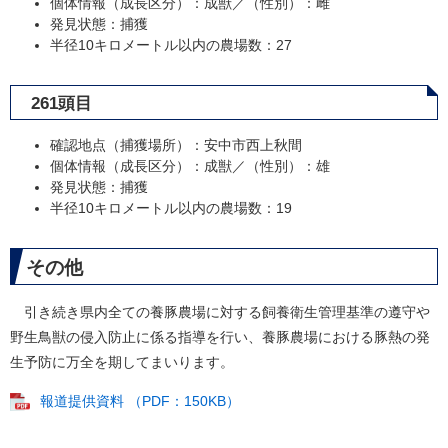
個体情報（成長区分）：成獣／（性別）：雌
発見状態：捕獲
半径10キロメートル以内の農場数：27
261頭目
確認地点（捕獲場所）：安中市西上秋間
個体情報（成長区分）：成獣／（性別）：雄
発見状態：捕獲
半径10キロメートル以内の農場数：19
その他
引き続き県内全ての養豚農場に対する飼養衛生管理基準の遵守や
野生鳥獣の侵入防止に係る指導を行い、養豚農場における豚熱の発
生予防に万全を期してまいります。
報道提供資料 （PDF：150KB）