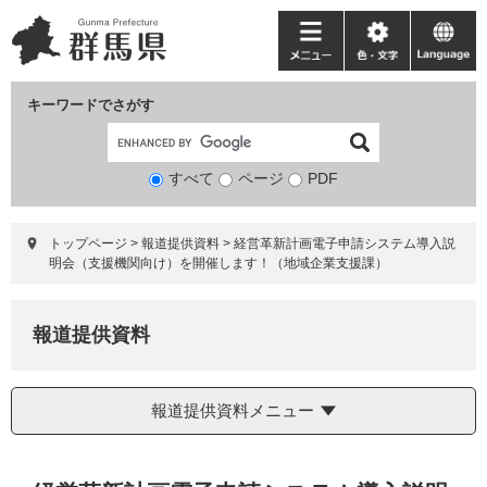
ペ
メ
ー
ニ
メ
色・
language
ジ
ュ
ニ
文
の
ー
ュ
字
キーワードでさがす
先
を
ー
頭
飛
で
ば
すべて
ページ
検
PDF
す。
し
索
て
対
本
トップページ
>
報道提供資料
>
経営革新計画電子申請システム導入説
象
文
明会（支援機関向け）を開催します！（地域企業支援課）
へ
報道提供資料
報道提供資料メニュー
本