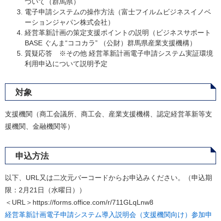
ついて（群馬県）
電子申請システムの操作方法（富士フイルムビジネスイノベ
ーションジャパン株式会社）
経営革新計画の策定支援ポイントの説明（ビジネスサポート
BASE ぐんま“ココカラ” （公財）群馬県産業支援機構）
質疑応答 ※その他 経営革新計画電子申請システム実証環境
利用申込について説明予定
対象
支援機関（商工会議所、商工会、産業支援機構、認定経営革新等支
援機関、金融機関等）
申込方法
​以下、URL又は二次元バーコードからお申込みください。（申込期
限：2月21日（水曜日））
＜URL＞https://forms.office.com/r/711GLqLnw8
経営革新計画電子申請システム導入説明会（支援機関向け）参加申