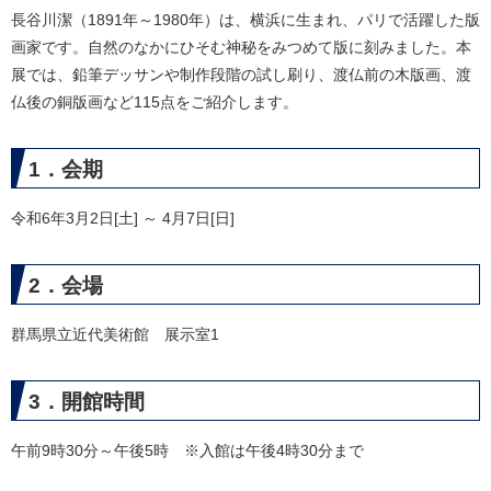
長谷川潔（1891年～1980年）は、横浜に生まれ、パリで活躍した版
画家です。自然のなかにひそむ神秘をみつめて版に刻みました。本
展では、鉛筆デッサンや制作段階の試し刷り、渡仏前の木版画、渡
仏後の銅版画など115点をご紹介します。
1．会期
令和6年3月2日[土] ～ 4月7日[日]
2．会場
群馬県立近代美術館 展示室1
3．開館時間
午前9時30分～午後5時 ※入館は午後4時30分まで