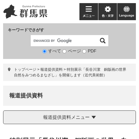
ペ
メ
ー
ニ
メ
色・
language
ジ
ュ
ニ
文
の
ー
ュ
字
キーワードでさがす
先
を
ー
頭
飛
で
ば
すべて
ページ
検
PDF
す。
し
索
て
対
本
トップページ
>
報道提供資料
>
特別展示「長谷川潔 銅版画の世界
象
文
自然をみつめるまなざし」を開催します（近代美術館）
へ
報道提供資料
報道提供資料メニュー
本