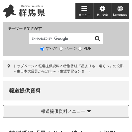
ペ
メ
ー
ニ
メ
色・
language
ジ
ュ
ニ
文
の
ー
ュ
字
キーワードでさがす
先
を
ー
頭
飛
で
ば
すべて
ページ
検
PDF
す。
し
索
て
対
本
トップページ
>
報道提供資料
>
特別番組「星よりも、遠くへ」の投影
象
文
～東日本大震災から13年～（生涯学習センター）
へ
報道提供資料
報道提供資料メニュー
本