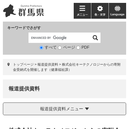
ペ
メ
ー
ニ
メ
色・
language
ジ
ュ
ニ
文
の
ー
ュ
字
キーワードでさがす
先
を
ー
頭
飛
で
ば
すべて
ページ
検
PDF
す。
し
索
て
対
本
トップページ
>
報道提供資料
>
株式会社キーテクノロジーからの寄附
象
文
金受納式を開催します（健康福祉課）
へ
報道提供資料
報道提供資料メニュー
本