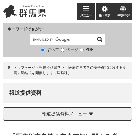
ペ
メ
ー
ニ
メ
色・
language
ジ
ュ
ニ
文
の
ー
ュ
字
キーワードでさがす
先
を
ー
頭
飛
で
ば
すべて
ページ
検
PDF
す。
し
索
て
対
本
トップページ
>
報道提供資料
>
「医療従事者等の安全確保に関する覚
象
文
書」締結式を開催します（医務課）
へ
報道提供資料
報道提供資料メニュー
本