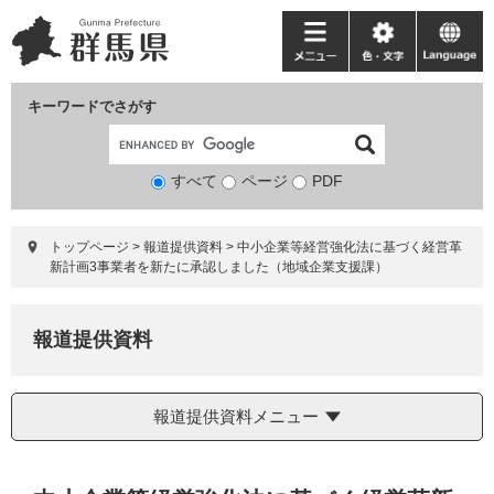
ペ
メ
ー
ニ
メ
色・
language
ジ
ュ
ニ
文
の
ー
ュ
字
キーワードでさがす
先
を
ー
頭
飛
で
ば
すべて
ページ
検
PDF
す。
し
索
て
対
本
トップページ
>
報道提供資料
>
中小企業等経営強化法に基づく経営革
象
文
新計画3事業者を新たに承認しました（地域企業支援課）
へ
報道提供資料
報道提供資料メニュー
本