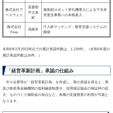
吾妻郡
株式会社ア
最新鋭ロボット穿孔機導入による下水本
中之条
ースウェイ
管更生事業への本格参入
町
株式会社
IT人材マッチング・教育支援システムの
高崎市
Flow
開発
令和6年2月29日時点での累計承認件数は、1,239件。（令和5年度の
累計承認件数は26件。）
「経営革新計画」承認の仕組み
中小企業等が「経営革新計画」を作成し、県の承認を得ると、県
及び政府系金融機関の低利融資制度や、信用保証協会の保証枠の拡
大、ものづくり補助金の加点など、各種の支援措置の利用が可能と
なります。