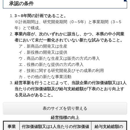
承認の条件
3～8年間の計画であること。
※計画期間は、研究開発期間（0～5年）と事業期間（3～5
年）とで構成。
事業内容が、次のいずれかに該当し、かつ、本県の中小同業
者において未だ一般化されていない新たな試みであること。
ア．新商品の開発又は生産
イ．新役務の開発又は提供
ウ．商品の新たな生産又は販売の方式の導入
エ．役務の新たな提供の方式の導入
オ．技術に関する研究開発及びその成果の利用
カ．その他の新たな事業活動
経営革新を行うことによって、当該企業の付加価値額又は1人
当たりの付加価値額及び給与支給総額が下表のとおり向上す
る見込みがあること。
表のサイズを切り替える
経営指標の向上
事業
付加価値額又は1人当たりの付加価値
給与支給総額の