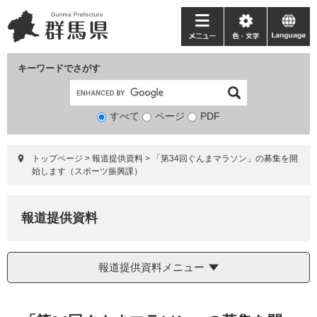
ペ
メ
ー
ニ
メ
色・
language
ジ
ュ
ニ
文
の
ー
ュ
字
キーワードでさがす
先
を
ー
頭
飛
で
ば
すべて
ページ
検
PDF
す。
し
索
て
対
本
トップページ
>
報道提供資料
>
「第34回ぐんまマラソン」の募集を開
象
文
始します（スポーツ振興課）
へ
報道提供資料
報道提供資料メニュー
本