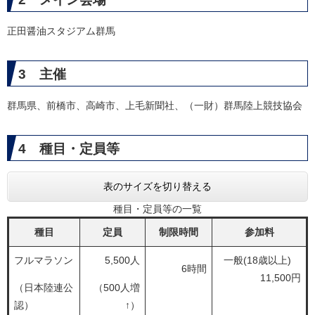
正田醤油スタジアム群馬
3 主催
群馬県、前橋市、高崎市、上毛新聞社、（一財）群馬陸上競技協会
4 種目・定員等
表のサイズを切り替える
種目・定員等の一覧
種目
定員
制限時間
参加料
フルマラソン
5,500人
一般(18歳以上)
6時間
11,500円
（日本陸連公
（500人増
認）
↑）