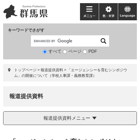
ペ
メ
ー
ニ
メ
色・
language
ジ
ュ
ニ
文
の
ー
ュ
字
キーワードでさがす
先
を
ー
頭
飛
で
ば
すべて
ページ
検
PDF
す。
し
索
て
対
本
トップページ
>
報道提供資料
>
「エージェンシーを育むシンポジウ
象
文
ム」の開催について（学校人事課・義務教育課）
へ
報道提供資料
報道提供資料メニュー
本