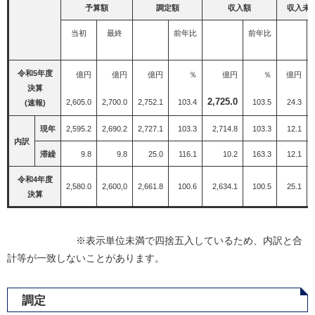
予算額
調定額
収入額
収入未
当初
最終
前年比
前年比
令和5年度
億円
億円
億円
％
億円
％
億円
決算
2,725.0
2,605.0
2,700.0
2,752.1
103.4
103.5
24.3
(速報)
現年
2,595.2
2,690.2
2,727.1
103.3
2,714.8
103.3
12.1
内訳
滞繰
9.8
9.8
25.0
116.1
10.2
163.3
12.1
令和4年度
2,580.0
2,600,0
2,661.8
100.6
2,634.1
100.5
25.1
決算
※表示単位未満で四捨五入しているため、内訳と合
計等が一致しないことがあります。
調定