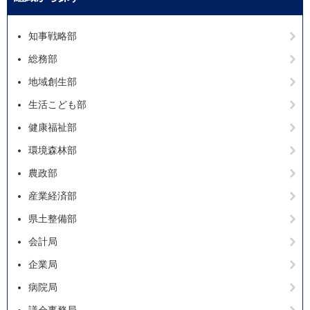
知事戦略部
総務部
地域創生部
生活こども部
健康福祉部
環境森林部
農政部
産業経済部
県土整備部
会計局
企業局
病院局