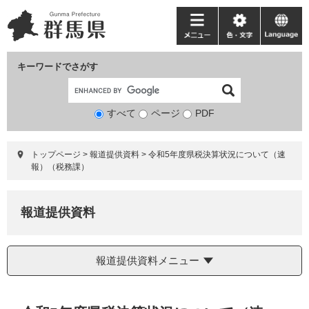
ペ
メ
ー
ニ
メ
色・
language
ジ
ュ
ニ
文
の
ー
ュ
字
キーワードでさがす
先
を
ー
頭
飛
で
ば
すべて
ページ
検
PDF
す。
し
索
て
対
本
トップページ
>
報道提供資料
>
令和5年度県税決算状況について（速
象
文
報）（税務課）
へ
報道提供資料
報道提供資料メニュー
本