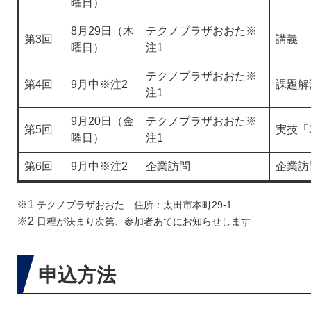
曜日）
8月29日（木
テクノプラザおおた※
第3回
講義
曜日）
注1
テクノプラザおおた※
第4回
9月中※注2​
課題解
注1
9月20日（金
テクノプラザおおた※
第5回
実技「
曜日）
注1
第6回
9月中※注2​
企業訪問
企業訪
※1
テクノプラザおおた 住所：太田市本町29-1
※2
日程が決まり次第、参加者あてにお知らせします
申込方法