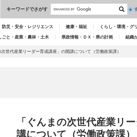
本文へ
キーワードでさがす
検
索
対
防災・安全・レジリエンス
健康・福祉
くらし・環境・グ
象
しごと・産業・農林・土木
県政情報・ＤＸ・県の計画
組織
の次世代産業リーダー育成講座」の開講について（労働政策課）
本
文
「ぐんまの次世代産業リー
講について（労働政策課）