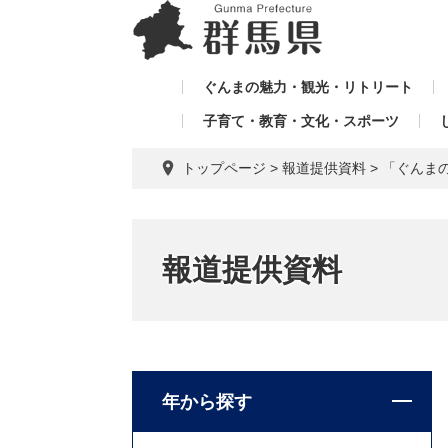
ペ
メ
メ
ー
ニ
ニ
ジ
ュ
ュ
の
ー
ぐんまの魅力・観光・リトリート
ー
先
を
子育て・教育・文化・スポーツ
を
頭
飛
飛
で
ば
トップページ
>
報道提供資料
>
「ぐんま
す。
し
ば
て
し
本
て
文
報道提供資料
へ
年から探す