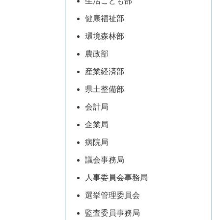
生活こども部
健康福祉部
環境森林部
農政部
産業経済部
県土整備部
会計局
企業局
病院局
議会事務局
人事委員会事務局
選挙管理委員会
監査委員事務局