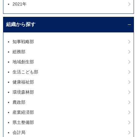
2021年
組織から探す
知事戦略部
総務部
地域創生部
生活こども部
健康福祉部
環境森林部
農政部
産業経済部
県土整備部
会計局