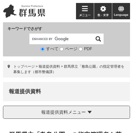
ペ
メ
ー
ニ
メ
色・
language
ジ
ュ
ニ
文
の
ー
ュ
字
キーワードでさがす
先
を
ー
頭
飛
で
ば
すべて
ページ
検
PDF
す。
し
索
て
対
本
トップページ
>
報道提供資料
>
群馬県立「敷島公園」の指定管理者を
象
文
募集します（都市整備課）
へ
報道提供資料
報道提供資料メニュー
本