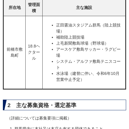
管理面
所在地
主な施設
積
正田醤油スタジアム群馬（陸上競技
場）
補助陸上競技場
上毛新聞敷島球場（野球場）
18.8ヘ
前橋市敷
アースケア敷島サッカー・ラグビー
クター
島町
場
ル
システム・アルファ敷島テニスコー
ト
水泳場（建替に伴い、令和6年10月
営業中止予定）
2 主な募集資格・選定基準
（詳細については募集要項に掲載）
群馬県内に本社又は本店を有する団体であること。