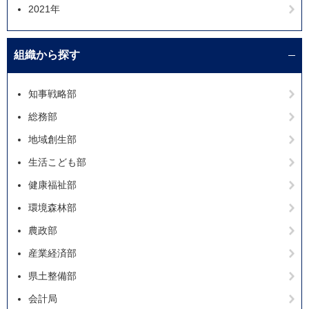
2021年
組織から探す
知事戦略部
総務部
地域創生部
生活こども部
健康福祉部
環境森林部
農政部
産業経済部
県土整備部
会計局