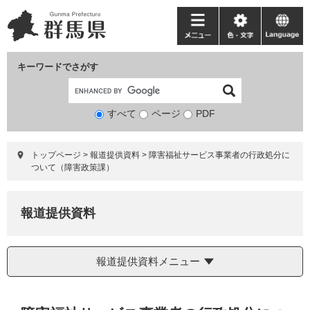
ペ
メ
ー
ニ
メ
色・
language
ジ
ュ
ニ
文
の
ー
ュ
字
キーワードでさがす
先
を
ー
頭
飛
で
ば
すべて
ページ
検
PDF
す。
し
索
て
対
本
トップページ
>
報道提供資料
>
障害福祉サービス事業者の行政処分に
象
文
ついて（障害政策課）
へ
報道提供資料
報道提供資料メニュー
本