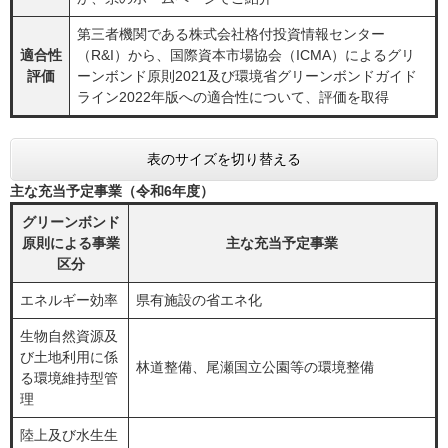
第三者機関である株式会社格付投資情報センター
適合性
（R&I）から、国際資本市場協会（ICMA）によるグリ
評価
ーンボンド原則2021及び環境省グリーンボンドガイド
ライン2022年版への適合性について、評価を取得
表のサイズを切り替える
主な充当予定事業（令和6年度）
グリーンボンド
原則による事業
主な充当予定事業
区分
エネルギー効率
県有施設の省エネ化
生物自然資源及
び土地利用に係
林道整備、尾瀬国立公園等の環境整備
る環境維持型管
理
陸上及び水生生