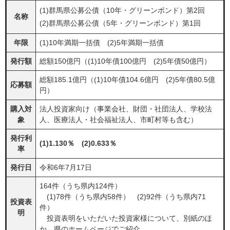
(1)群馬県公募公債（10年・グリーンボンド）第2回
名称
(2)群馬県公募公債（5年・グリーンボンド）第1回
年限
(1)10年満期一括債 (2)5年満期一括債
発行額
総額150億円（(1)10年債100億円 (2)5年債50億円）
総額185.1億円（(1)10年債104.6億円 (2)5年債80.5億
応募額
円）
購入対
法人投資家向け（事業会社、財団・社団法人、学校法
象
人、医療法人・社会福祉法人、市町村等も含む）
発行利
(1)1.130％ (2)0.633％
率
発行日
令和6年7月17日
164件（うち県内124件）
(1)78件（うち県内58件） (2)92件（うち県内71
投資表
件）
明
投資表明をいただいた投資家様について、別紙のほ
か、県のホームページでご紹介