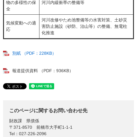
物の多様性の保
河川内緩衝帯の整備等
全
河川改修やため池整備等の水害対策、土砂災
気候変動への適
害防止施設（砂防、治山等）の整備、無電柱
応
化推進
別紙 （PDF：228KB）
報道提供資料 （PDF：936KB）
このページに関するお問い合わせ先
財政課
県債係
〒371-8570
前橋市大手町1-1-1
Tel：027-226-2096