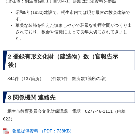
（所在地：桐生市錦町1丁目994-1）詳細は別添資料を参照
昭和5年(1930)建設で、桐生市内では現存最古の教会建築で
す。
華美な装飾を抑えた慎ましやかで荘厳な礼拝空間がつくり出
されており、教会や信徒によって長年大切にされてきまし
た。
2 登録有形文化財（建造物）数（官報告示
後）
344件（137箇所） （件数1件、箇所数1箇所の増）
3 関係機関 連絡先
桐生市教育委員会文化財保護課 電話 0277-46-1111（内線
622）
報道提供資料 （PDF：738KB）