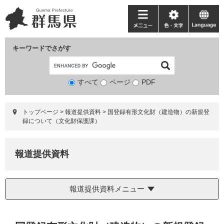
ペ
メ
ー
ニ
メ
色・
language
ジ
ュ
ニ
文
の
ー
ュ
字
キーワードでさがす
先
を
ー
頭
飛
で
ば
すべて
ページ
検
PDF
す。
し
索
て
対
本
トップページ
>
報道提供資料
>
国登録有形文化財（建造物）の新規登
象
文
録について（文化財保護課）
へ
報道提供資料
報道提供資料メニュー
本