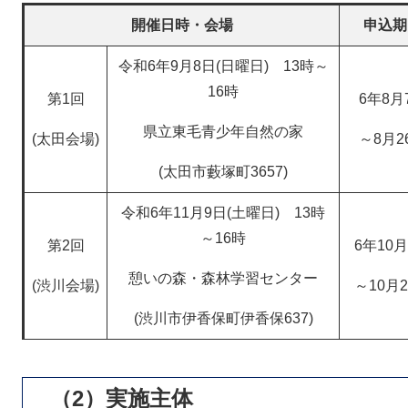
開催日時・会場
申込期
令和6年9月8日(日曜日) 13時～
16時
第1回
6年8月
県立東毛青少年自然の家
(太田会場)
～8月2
(太田市藪塚町3657)
令和6年11月9日(土曜日) 13時
～16時
第2回
6年10
憩いの森・森林学習センター
(渋川会場)
～10月
(渋川市伊香保町伊香保637)
（2）実施主体