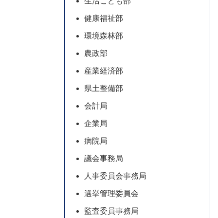
生活こども部
健康福祉部
環境森林部
農政部
産業経済部
県土整備部
会計局
企業局
病院局
議会事務局
人事委員会事務局
選挙管理委員会
監査委員事務局