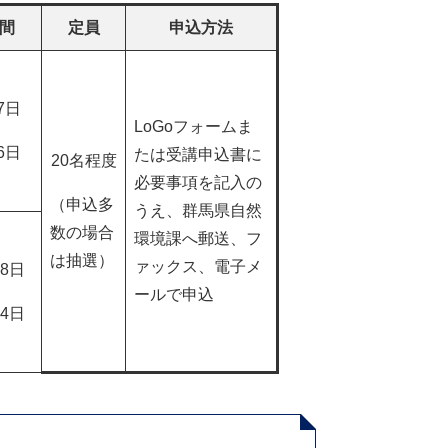
間
定員
申込方法
7日
LoGoフォームま
6日
たは受講申込書に
20名程度
必要事項を記入の
（申込多
うえ、群馬県自然
数の場合
環境課へ郵送、フ
は抽選）
ァックス、電子メ
月8日
ールで申込
24日