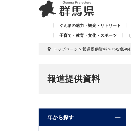
ペ
メ
メ
ー
ニ
ニ
ジ
ュ
ュ
の
ー
ぐんまの魅力・観光・リトリート
ー
先
を
子育て・教育・文化・スポーツ
を
頭
飛
飛
で
ば
トップページ
>
報道提供資料
>
わな猟初
す。
し
ば
て
し
本
て
文
報道提供資料
へ
年から探す