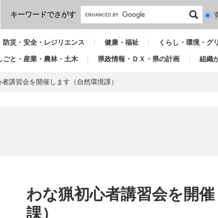
本文へ
キーワードでさがす
検
索
対
防災・安全・レジリエンス
健康・福祉
くらし・環境・グ
象
しごと・産業・農林・土木
県政情報・ＤＸ・県の計画
組織
心者講習会を開催します（自然環境課）
本
文
わな猟初心者講習会を開催
課）