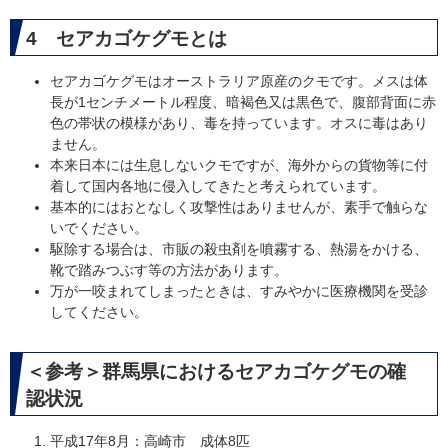
4 セアカゴケグモとは
セアカゴケグモはオーストラリア原産のクモです。メスは体
長が1センチメートル程度、暗褐色又は黒色で、腹部背面に赤
色の帯状の模様があり、毒を持っています。オスに毒はあり
ません。
本来日本には生息しないクモですが、海外からの貨物等に付
着して国内各地に侵入してきたと考えられています。
基本的にはおとなしく攻撃性はありませんが、素手で触らな
いでください。
駆除する場合は、市販の殺虫剤を噴霧する、熱湯をかける、
靴で踏みつぶす等の方法があります。
万が一咬まれてしまったときは、すみやかに医療機関を受診
してください。
＜参考＞群馬県におけるセアカゴケグモの確
認状況
平成17年8月：高崎市 成体8匹