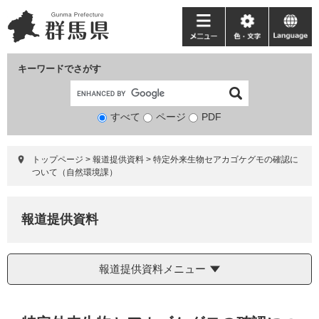
ペ
メ
ー
ニ
メ
色・
language
ジ
ュ
ニ
文
の
ー
ュ
字
キーワードでさがす
先
を
ー
頭
飛
で
ば
すべて
ページ
検
PDF
す。
し
索
て
対
本
トップページ
>
報道提供資料
>
特定外来生物セアカゴケグモの確認に
象
文
ついて（自然環境課）
へ
報道提供資料
報道提供資料メニュー
本