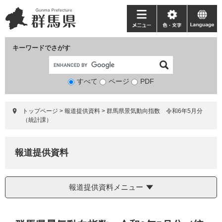
ペ
メ
ー
ニ
メ
色・
language
ジ
ュ
ニ
文
の
ー
ュ
字
キーワードでさがす
先
を
ー
頭
飛
で
ば
すべて
ページ
検
PDF
す。
し
索
て
対
本
トップページ
>
報道提供資料
>
群馬県景気動向指数 令和6年5月分
象
文
（統計課）
へ
報道提供資料
報道提供資料メニュー
本