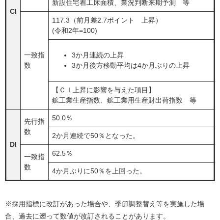
​新設住宅着工床面積、業況判断来期予測 等
CI
117.3（前月差2.7ポイント 上昇）
(令和2年=100)
一致指
3か月連続の上昇
数
​3か月後方移動平均は4か月ぶりの上昇
【ＣＩ上昇に影響を与えた項目】
​鉱工業生産指数、鉱工業用生産財出荷指数 等
50.0％
先行指
数
2か月連続で50％となった。
DI
62.5％
一致指
数
4か月ぶりに50％を上回った。
※採用指標に改訂があった場合や、季節調整替え等を実施した場
合、過去に遡って数値が改訂されることがあります。