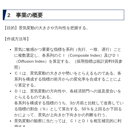
2 事業の概要
【目的】景気変動の大きさや方向性を把握する。
【作成方法等】
景気に敏感かつ重要な指標を系列（先行、一致、遅行）ごと
に複数選定し、各系列のＣＩ（Composite Index）及びＤＩ
（Diffusion Index）を算定する。（採用指標は統計資料9頁参
照）
ＣＩは、景気変動の大きさや勢いをとらえるものである。各
系列を構成する指標の前月からの変化率を合成することによ
り算定する。
ＤＩは、景気変動の方向性や、各経済部門への波及度合いを
とらえるものである。
各系列を構成する指標のうち、3か月前と比較して改善してい
る指標の割合（％）として算出する。50％を上回るか下回る
かによって、景気が上向きか下向きかの判断を行う。
景気変動の観察に当たっては、ＣＩとＤＩを相互補完的に利
用する。