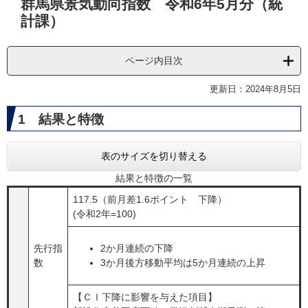
群馬県景気動向指数 令和6年5月分（統
文
計課）
ページ内目次
更新日：2024年8月5日
1 結果と特徴
表のサイズを切り替える
結果と特徴の一覧
117.5（前月差1.6ポイント 下降）
(令和2年=100)
先行指
2か月連続の下降
数
​3か月後方移動平均は5か月連続の上昇
【ＣＩ下降に影響を与えた項目】