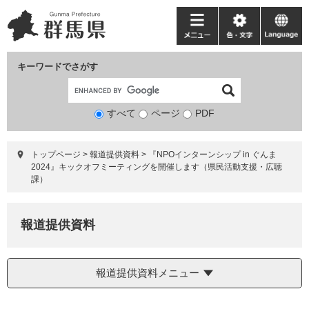
ペ
メ
ー
ニ
メ
色・
language
ジ
ュ
ニ
文
の
ー
ュ
字
キーワードでさがす
先
を
ー
頭
飛
で
ば
すべて
ページ
検
PDF
す。
し
索
て
対
本
トップページ
>
報道提供資料
>
『NPOインターンシップ in ぐんま
象
文
2024』キックオフミーティングを開催します（県民活動支援・広聴
へ
課）
報道提供資料
報道提供資料メニュー