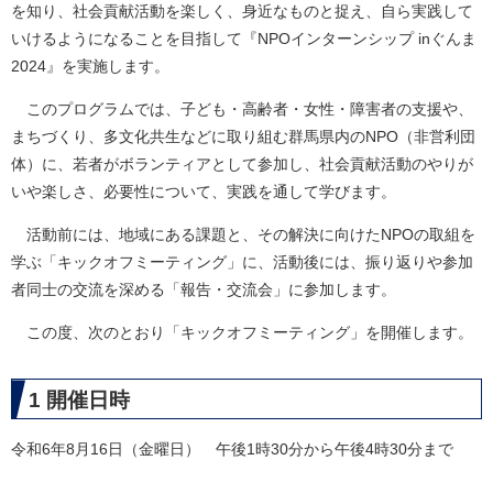
を知り、社会貢献活動を楽しく、身近なものと捉え、自ら実践して
いけるようになることを目指して『NPOインターンシップ inぐんま
2024』を実施します。
このプログラムでは、⼦ども・⾼齢者・⼥性・障害者の⽀援や、
まちづくり、多⽂化共⽣などに取り組む群馬県内のNPO（⾮営利団
体）に、若者がボランティアとして参加し、社会貢献活動のやりが
いや楽しさ、必要性について、実践を通して学びます。
活動前には、地域にある課題と、その解決に向けたNPOの取組を
学ぶ「キックオフミーティング」に、活動後には、振り返りや参加
者同士の交流を深める「報告・交流会」に参加します。
この度、次のとおり「キックオフミーティング」を開催します。
1 開催日時
令和6年8月16日（金曜日） 午後1時30分から午後4時30分まで