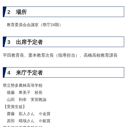
2 場所
教育委員会会議室（県庁24階）
3 出席予定者
平田教育長、栗本教育次長（指導担当）、高橋高校教育課長
4 来庁予定者
県立勢多農林高等学校
後藤 希美子 校長​
山田 利幸​
​ 実習教諭
【受賞生徒】
齋藤 彩人
さん ※金賞
原田 晴哉
さん ※銀賞