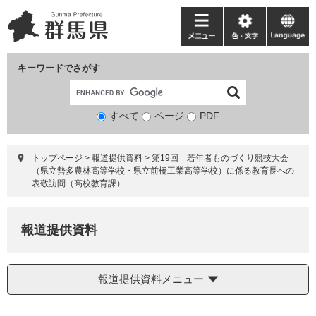
ペ
メ
ー
ニ
メ
色・
language
ジ
ュ
ニ
文
の
ー
ュ
字
キーワードでさがす
先
を
ー
頭
飛
で
ば
すべて
ページ
検
PDF
す。
し
索
て
対
本
トップページ
>
報道提供資料
>
第19回 若年者ものづくり競技大会
象
文
（県立勢多農林高等学校・県立前橋工業高等学校）に係る教育長への
へ
表敬訪問（高校教育課）
報道提供資料
報道提供資料メニュー