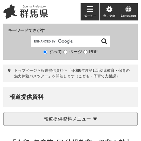
ペ
メ
ー
ニ
メ
色・
language
ジ
ュ
ニ
文
の
ー
ュ
字
キーワードでさがす
先
を
ー
頭
飛
で
ば
すべて
ページ
検
PDF
す。
し
索
て
対
本
トップページ
>
報道提供資料
>
「令和6年度第1回 幼児教育・保育の
象
文
魅力体験バスツアー」を開催します（こども・子育て支援課）
へ
報道提供資料
報道提供資料メニュー
本