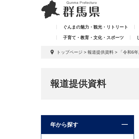
ペ
メ
メ
ー
ニ
ニ
ジ
ュ
ュ
の
ー
ぐんまの魅力・観光・リトリート
ー
先
を
子育て・教育・文化・スポーツ
を
頭
飛
飛
で
ば
トップページ
>
報道提供資料
>
「令和6
す。
し
ば
て
し
本
て
文
報道提供資料
へ
年から探す