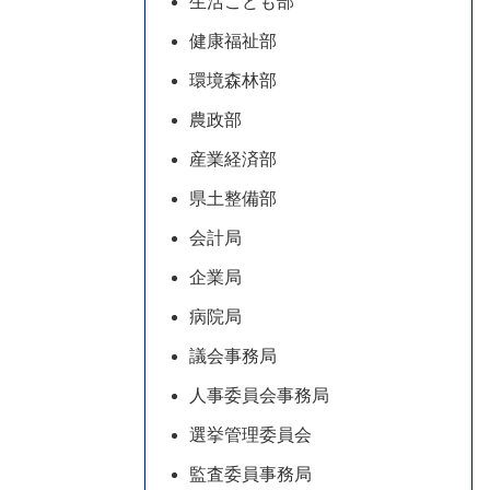
生活こども部
健康福祉部
環境森林部
農政部
産業経済部
県土整備部
会計局
企業局
病院局
議会事務局
人事委員会事務局
選挙管理委員会
監査委員事務局