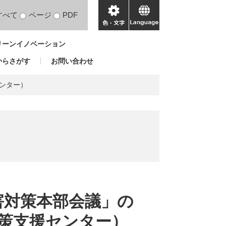
すべて
ページ
PDF
色・
language
文
リーンイノベーション
字
からさがす
お問い合わせ
ンター）
害対策本部会議」の
策支援センター）