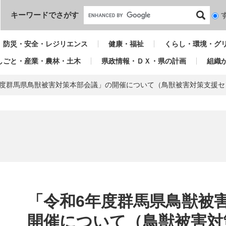
本文へ
キーワードでさがす
検
索
対
防災・安全・レジリエンス
健康・福祉
くらし・環境・グ
象
しごと・産業・農林・土木
県政情報・ＤＸ・県の計画
組織
年度群馬県鳥獣被害対策本部会議」の開催について（鳥獣被害対策支援セ
本
文
「令和6年度群馬県鳥獣被
開催について（鳥獣被害対