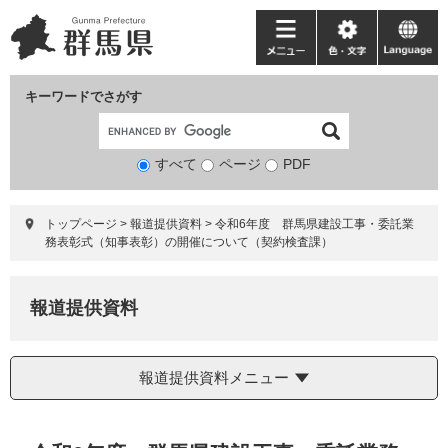
ペ
メ
ー
ニ
メ
色・
language
ジ
ュ
ニ
文
の
ー
ュ
字
キーワードでさがす
先
を
ー
頭
飛
で
ば
すべて
ページ
検
PDF
す。
し
索
て
対
本
トップページ
>
報道提供資料
>
令和6年度 群馬県建設工事・委託業
象
文
務表彰式（知事表彰）の開催について（契約検査課）
へ
報道提供資料
報道提供資料メニュー
本