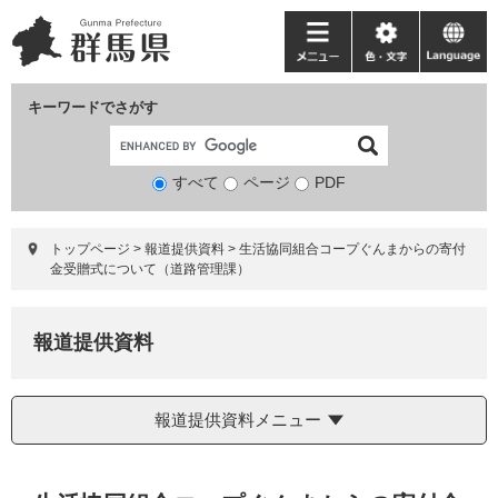
ペ
メ
ー
ニ
メ
色・
language
ジ
ュ
ニ
文
の
ー
ュ
字
キーワードでさがす
先
を
ー
頭
飛
で
ば
すべて
ページ
検
PDF
す。
し
索
て
対
本
トップページ
>
報道提供資料
>
生活協同組合コープぐんまからの寄付
象
文
金受贈式について（道路管理課）
へ
報道提供資料
報道提供資料メニュー
本