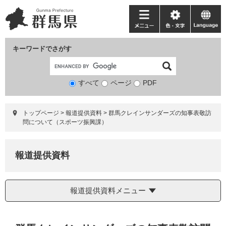
ペ
メ
ー
ニ
メ
色・
language
ジ
ュ
ニ
文
の
ー
ュ
字
キーワードでさがす
先
を
ー
頭
飛
で
ば
すべて
ページ
検
PDF
す。
し
索
て
対
本
トップページ
>
報道提供資料
>
群馬クレインサンダーズの知事表敬訪
象
文
問について（スポーツ振興課）
へ
報道提供資料
報道提供資料メニュー
本