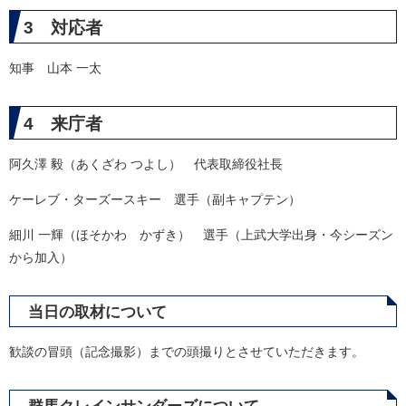
3 対応者
知事 山本 一太
4 来庁者
阿久澤 毅（あくざわ つよし） 代表取締役社長
ケーレブ・ターズースキー 選手（副キャプテン）
細川 一輝（ほそかわ かずき） 選手（上武大学出身・今シーズン
から加入）
当日の取材について
歓談の冒頭（記念撮影）までの頭撮りとさせていただきます。