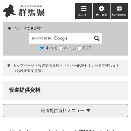
ペ
メ
ー
ニ
メ
色・
language
ジ
ュ
ニ
文
の
ー
ュ
字
キーワードでさがす
先
を
ー
頭
飛
で
ば
すべて
ページ
検
PDF
す。
し
索
て
対
本
トップページ
>
報道提供資料
>
サイバーBCPセミナーを開催します！
象
文
（地域企業支援課）
へ
報道提供資料
報道提供資料メニュー
本