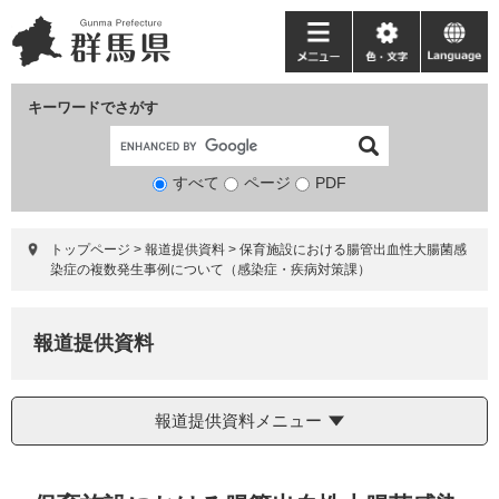
ペ
メ
ー
ニ
メ
色・
language
ジ
ュ
ニ
文
の
ー
ュ
字
キーワードでさがす
先
を
ー
頭
飛
で
ば
すべて
ページ
検
PDF
す。
し
索
て
対
本
トップページ
>
報道提供資料
>
保育施設における腸管出血性大腸菌感
象
文
染症の複数発生事例について（感染症・疾病対策課）
へ
報道提供資料
報道提供資料メニュー
本