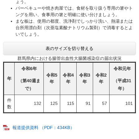
ょう。
バーベキューや焼き肉屋では、食材を取り扱う専用の箸やト
ングを用い、食事用の箸と明確に使い分けましょう。
まな板は、使用の都度、洗浄剤でしっかり洗い、熱湯または
台所用漂白剤（次亜塩素酸ナトリウム製剤）で消毒するとよ
いでしょう。
表のサイズを切り替える
群馬県内における腸管出血性大腸菌感染症の届出状況
令和6年
令和元年
令和5
令和4
令和3
令和2
年
（第40週ま
（平成31
年
年
年
年
で）
年）
件
132
125
115
91
57
101
数
報道提供資料 （PDF：434KB）