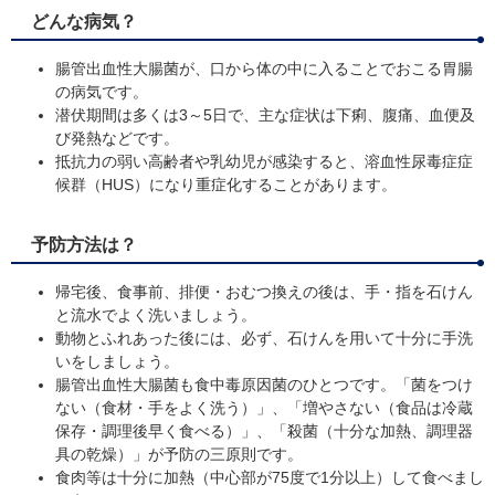
どんな病気？
腸管出血性大腸菌が、口から体の中に入ることでおこる胃腸
の病気です。
潜伏期間は多くは3～5日で、主な症状は下痢、腹痛、血便及
び発熱などです。
抵抗力の弱い高齢者や乳幼児が感染すると、溶血性尿毒症症
候群（HUS）になり重症化することがあります。
予防方法は？
帰宅後、食事前、排便・おむつ換えの後は、手・指を石けん
と流水でよく洗いましょう。
動物とふれあった後には、必ず、石けんを用いて十分に手洗
いをしましょう。
腸管出血性大腸菌も食中毒原因菌のひとつです。「菌をつけ
ない（食材・手をよく洗う）」、「増やさない（食品は冷蔵
保存・調理後早く食べる）」、「殺菌（十分な加熱、調理器
具の乾燥）」が予防の三原則です。
食肉等は十分に加熱（中心部が75度で1分以上）して食べまし