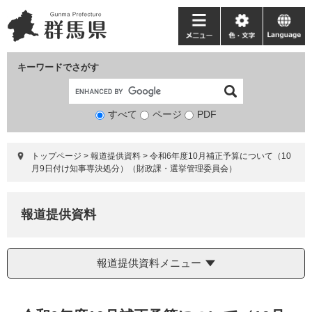
ペ
メ
ー
ニ
メ
色・
language
ジ
ュ
ニ
文
の
ー
ュ
字
キーワードでさがす
先
を
ー
頭
飛
で
ば
すべて
ページ
検
PDF
す。
し
索
て
対
本
トップページ
>
報道提供資料
>
令和6年度10月補正予算について（10
象
文
月9日付け知事専決処分）（財政課・選挙管理委員会）
へ
報道提供資料
報道提供資料メニュー
本