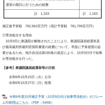
選挙の期日に行うための経費
計 1,163
計 1,163
補正後予算額 782,962百万円（現計予算額 781,799百万円）
◎専決処分する理由
10月9日に衆議院が解散されたことにより、衆議院議員総選挙及
び最高裁判所裁判官国民審査の経費について、早急に予算措置の必
要があるため、地方自治法第180条の規定により、10月9日付で知事
が専決処分を行った。
【参考】衆議院議員総選挙等の日程
令和6年10月15日（火）公示
令和6年10月27日（日）投票​
令和6年度10月補正予算（10月9日付け知事専決処分）のフレー
ム印刷用はこちら （PDF：54KB）