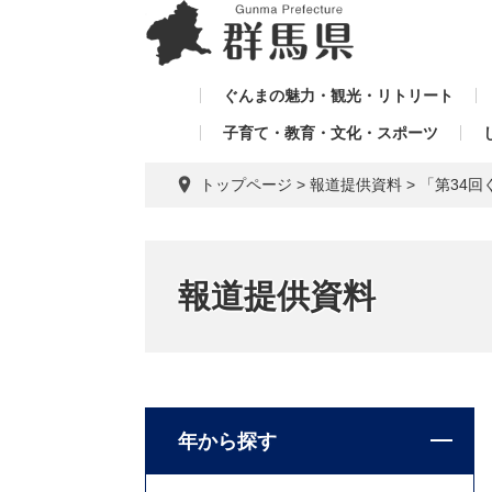
ペ
メ
メ
ー
ニ
ニ
ジ
ュ
ュ
の
ー
ぐんまの魅力・観光・リトリート
ー
先
を
子育て・教育・文化・スポーツ
を
頭
飛
飛
で
ば
トップページ
>
報道提供資料
>
「第34
す。
し
ば
て
し
本
て
文
報道提供資料
へ
年から探す