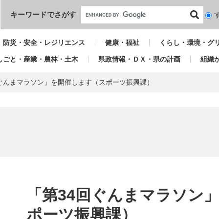
本文へ
キーワードでさがす
検
索
対
防災・安全・レジリエンス
健康・福祉
くらし・環境・グ
象
しごと・産業・農林・土木
県政情報・ＤＸ・県の計画
組織
回ぐんまマラソン」を開催します（スポーツ振興課）
本
文
「第34回ぐんまマラソン
ポーツ振興課）