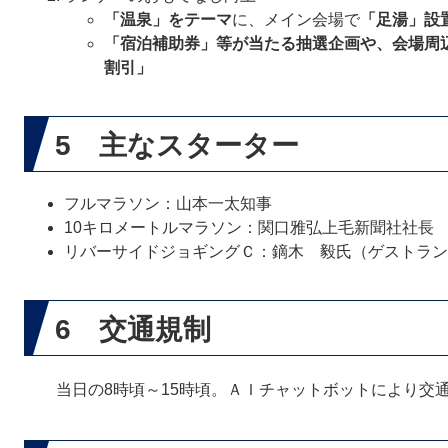
「温泉」をテーマ
に、メイン会場で
「足湯」設
「宿泊補助券」等が当たる抽選企画や、会場周
割引」
5 主なスターター
フルマラソン：山本一太知事
10キロメートルマラソン：関口雅弘上毛新聞社社長
リバーサイドジョギングＣ：鏑木 毅氏（ゲストラン
6 交通規制
当日の8時頃～15時頃。ＡＩチャットボットにより交通