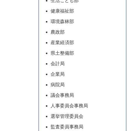
生活こども部
健康福祉部
環境森林部
農政部
産業経済部
県土整備部
会計局
企業局
病院局
議会事務局
人事委員会事務局
選挙管理委員会
監査委員事務局