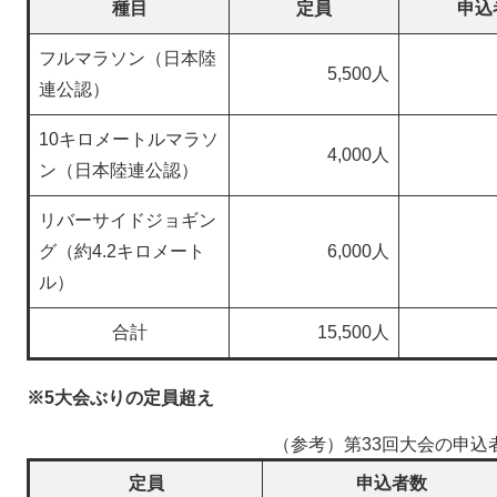
種目
定員
申込
フルマラソン（日本陸
5,500人
連公認）
10キロメートルマラソ
4,000人
ン（日本陸連公認）
リバーサイドジョギン
グ（約4.2キロメート
6,000人
ル）
合計
15,500人
※5大会ぶりの定員超え
（参考）第33回大会の申込
定員
申込者数