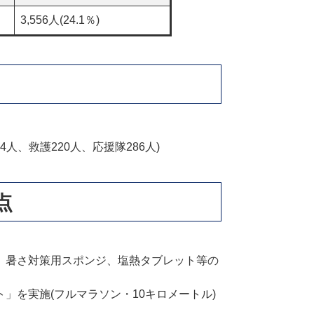
3,556人(24.1％)
4人、救護220人、応援隊286人)
点
、暑さ対策用スポンジ、塩熱タブレット等の
」を実施(フルマラソン・10キロメートル)