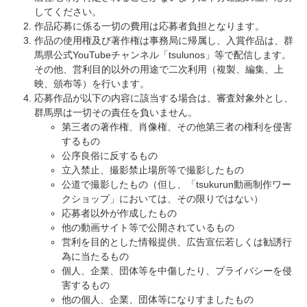
してください。
作品応募に係る一切の費用は応募者負担となります。
作品の使用権及び著作権は事務局に帰属し、入賞作品は、群
馬県公式YouTubeチャンネル「tsulunos」等で配信します。
その他、営利目的以外の用途で二次利用（複製、編集、上
映、頒布等）を行います。
応募作品が以下の内容に該当する場合は、審査対象外とし、
群馬県は一切その責任を負いません。
第三者の著作権、肖像権、その他第三者の権利を侵害
するもの
公序良俗に反するもの
立入禁止、撮影禁止場所等で撮影したもの
公道で撮影したもの（但し、「tsukurun動画制作ワー
クショップ」においては、その限りではない）
応募者以外が作成したもの
他の動画サイト等で公開されているもの
営利を目的とした情報提供、広告宣伝若しくは勧誘行
為に当たるもの
個人、企業、団体等を中傷したり、プライバシーを侵
害するもの
他の個人、企業、団体等になりすましたもの