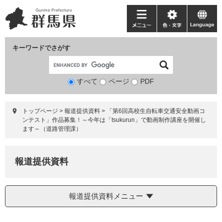
ペ
メ
ー
ニ
メ
色・
language
ジ
ュ
ニ
文
の
ー
ュ
字
キーワードでさがす
先
を
ー
頭
飛
で
ば
すべて
ページ
検
PDF
す。
し
索
て
対
本
トップページ
>
報道提供資料
>
「第6回高校生自転車交通安全動画コ
象
文
ンテスト」作品募集！～今年は「tsukurun」で動画制作講座を開催し
へ
ます～（道路管理課）
報道提供資料
報道提供資料メニュー