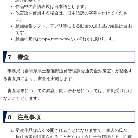
諾が必要です。
作品中の言語表現は日本語とします。
他言語を使用する場合は、日本語訳の字幕を付けてくださ
い。
動画編集ソフト、アプリ等による動画の加工及び編集は自由
です。
動画の形式はmp4,mov,wmvのいずれかに限ります。
7 審査
事務局（群馬県県土整備部道路管理課交通安全対策室）が指名す
る審査員により、審査を実施します。
審査結果についての異議・問い合わせについては、原則受け付け
ないこととします。
8 注意事項
受賞作品は広く公開されることになりますで、個人の氏名、
居住地等が特定されることがないように十分確認の上、応募