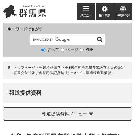
ペ
メ
ー
ニ
メ
色・
language
ジ
ュ
ニ
文
の
ー
ュ
字
キーワードでさがす
先
を
ー
頭
飛
で
ば
すべて
ページ
検
PDF
す。
し
索
て
対
本
トップページ
>
報道提供資料
>
令和6年度群馬県農業経営士等の認定
象
文
証書交付式及び名誉称号記授与式について（農業構造政策課）
へ
報道提供資料
報道提供資料メニュー
本