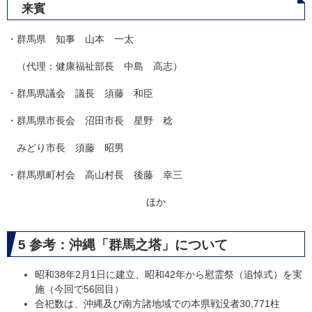
来賓
・群馬県 知事 山本 一太
（代理：健康福祉部長 中島 高志）
・群馬県議会 議長 須藤 和臣
・群馬県市長会 沼田市長 星野 稔
みどり市長 須藤 昭男
・群馬県町村会 高山村長 後藤 幸三
ほか
5 参考：沖縄「群馬之塔」について
昭和38年2月1日に建立、昭和42年から慰霊祭（追悼式）を実
施（今回で56回目）
合祀数は、沖縄及び南方諸地域での本県戦没者30,771柱