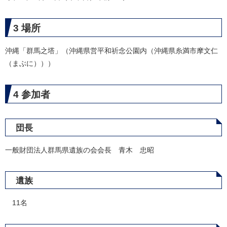
3 場所
沖縄「群馬之塔」（沖縄県営平和祈念公園内（沖縄県糸満市摩文仁
（まぶに）））
4 参加者
団長
一般財団法人群馬県遺族の会会長 青木 忠昭
遺族
11名