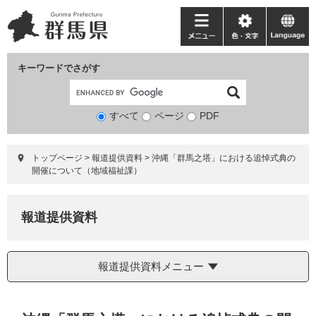
ペ
メ
ー
ニ
メ
色・
language
ジ
ュ
ニ
文
の
ー
ュ
字
キーワードでさがす
先
を
ー
頭
飛
で
ば
すべて
ページ
検
PDF
す。
し
索
て
対
本
トップページ
>
報道提供資料
>
沖縄「群馬之塔」における追悼式典の
象
文
開催について（地域福祉課）
へ
報道提供資料
報道提供資料メニュー
本